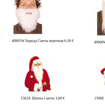
40905W Борода Санты короткая 6,30 €
40908W
1502X Шапка Санты 3,60 €
1506E 