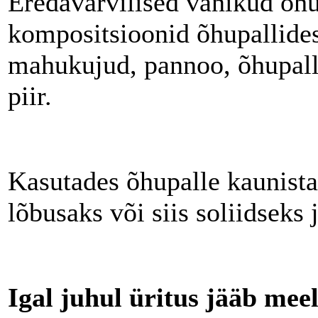
Eredavärvilised vanikud õhu
kompositsioonid õhupallides
mahukujud, pannoo, õhupalli
piir.
Kasutades õhupalle kaunist
lõbusaks või siis soliidseks 
I
gal juhul üritus jääb mee