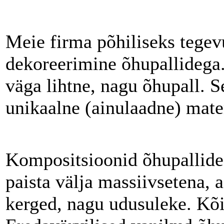
Meie firma põhiliseks tegevu
dekoreerimine õhupallidega
väga lihtne, nagu õhupall. S
unikaalne (ainulaadne) mater
Kompositsioonid õhupallide
paista välja massiivsetena, 
kerged, nagu udusuleke. Kõik